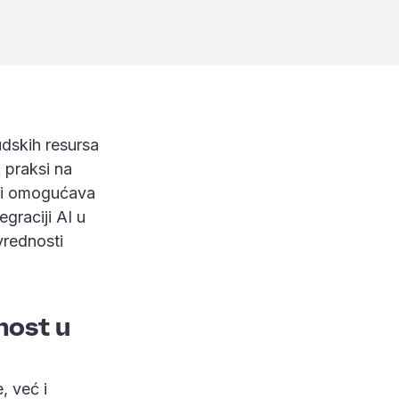
judskih resursa
 praksi na
h i omogućava
graciji AI u
vrednosti
nost u
, već i