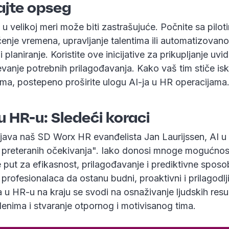
jte opseg
 u velikoj meri može biti zastrašujuće. Počnite sa pilo
enje vremena, upravljanje talentima ili automatizovano
 planiranje. Koristite ove inicijative za prikupljanje uvi
evanje potrebnih prilagođavanja. Kako vaš tim stiče is
ima, postepeno proširite ulogu AI-ja u HR operacijama
u HR-u: Sledeći koraci
java naš SD Worx HR evanđelista Jan Laurijssen, AI u
 preteranih očekivanja". Iako donosi mnoge mogućnosti
re put za efikasnost, prilagođavanje i prediktivne sposob
rofesionalaca da ostanu budni, proaktivni i prilagodljiv
ja u HR-u na kraju se svodi na osnaživanje ljudskih resu
enima i stvaranje otpornog i motivisanog tima.