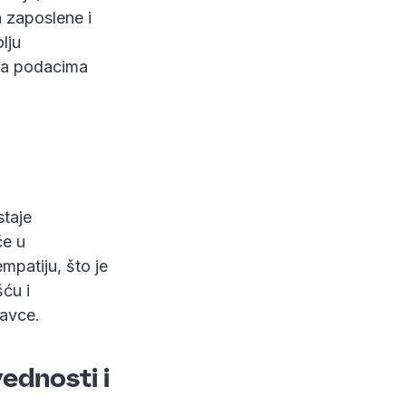
 zaposlene i
lju
na podacima
staje
če u
mpatiju, što je
ću i
davce.
vednosti i