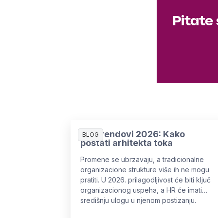
Pitate
HR Trendovi 2026: Kako
BLOG
postati arhitekta toka
Promene se ubrzavaju, a tradicionalne
organizacione strukture više ih ne mogu
pratiti. U 2026. prilagodljivost će biti ključ
organizacionog uspeha, a HR će imati
središnju ulogu u njenom postizanju.