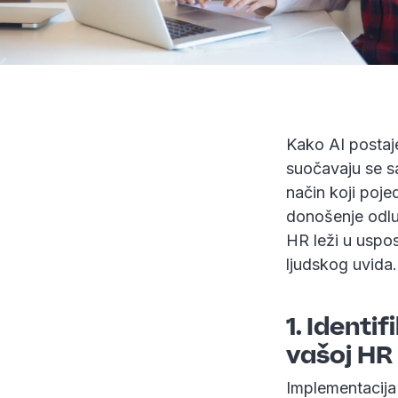
Kako AI postaje 
suočavaju se sa
način koji poj
donošenje odlu
HR leži u uspos
ljudskog uvida.
1. Identi
vašoj HR 
Implementacija 