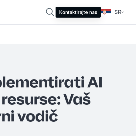
| SR
Kontaktirajte nas
lementirati AI
 resurse: Vaš
ni vodič