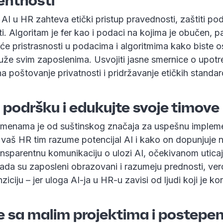
entnosti
AI u HR zahteva etički pristup pravednosti, zaštiti pod
i. Algoritam je fer kao i podaci na kojima je obučen, 
e pristrasnosti u podacima i algoritmima kako biste os
luže svim zaposlenima. Usvojiti jasne smernice o upotr
 poštovanje privatnosti i pridržavanje etičkih standar
e podršku i edukujte svoje timove
omenama je od suštinskog značaja za uspešnu impleme
 vaš HR tim razume potencijal AI i kako on dopunjuje n
ansparentnu komunikaciju o ulozi AI, očekivanom utica
da su zaposleni obrazovani i razumeju prednosti, vero
ziciju – jer uloga AI-ja u HR-u zavisi od ljudi koji je kor
te sa malim projektima i postepe