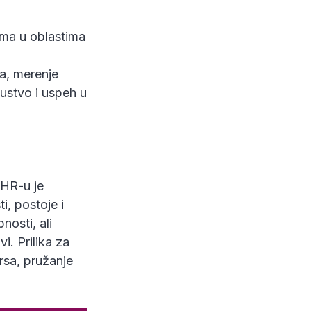
tima u oblastima
da, merenje
kustvo i uspeh u
.
 HR-u je
, postoje i
nosti, ali
i. Prilika za
rsa, pružanje