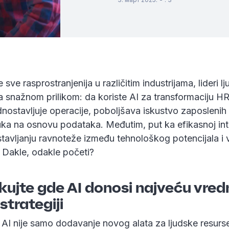
sve rasprostranjenija u različitim industrijama, lideri l
 snažnom prilikom: da koriste AI za transformaciju HR
ednostavljuje operacije, poboljšava iskustvo zaposleni
ka na osnovu podataka. Međutim, put ka efikasnoj inte
tavljanju ravnoteže između tehnološkog potencijala i 
 Dakle, odakle početi?
fikujte gde AI donosi najveću vred
strategiji
AI nije samo dodavanje novog alata za ljudske resurse