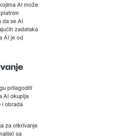
u kojima AI može
 platnim
a da se AI
jajućih zadataka
a AI je od
avanje
u prilagoditi
a AI okuplja
e i obrada
a za otkrivanje
alije) sa