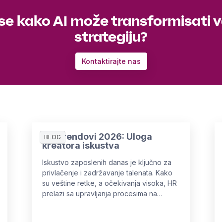
 se kako AI može transformisati 
strategiju?
Kontaktirajte nas
HR Trendovi 2026: Uloga
BLOG
kreatora iskustva
Iskustvo zaposlenih danas je ključno za
privlačenje i zadržavanje talenata. Kako
su veštine retke, a očekivanja visoka, HR
prelazi sa upravljanja procesima na
kreiranje iskustava koja su lična,
relevantna i nezaboravna.