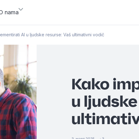
O nama
mentirati AI u ljudske resurse: Vaš ultimativni vodič
Kako imp
u ljudske
ultimativ
3. март 2025.
-
:
3