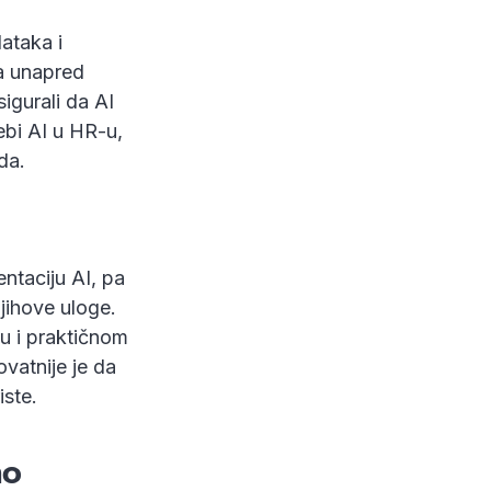
ataka i
pa unapred
igurali da AI
ebi AI u HR-u,
da.
ntaciju AI, pa
jihove uloge.
ju i praktičnom
vatnije je da
iste.
no