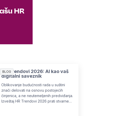
vašu HR
HR Trendovi 2026: AI kao vaš
BLOG
digitalni saveznik
Oblikovanje budućnosti rada u suštini
znači delovati na osnovu postojećih
činjenica, a ne neutemeljenih predviđanja.
Izveštaj HR Trendovi 2026 prati stvarne
promene koje već utiču na HR.