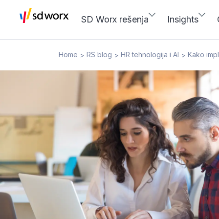
SD Worx rešenja
Insights
Home
RS blog
HR tehnologija i AI
Kako imple
>
>
>