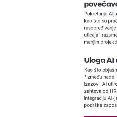
povećava
Pokretanje AIja
kao što su prać
raspoređivanje i
uticaja i razum
manjim projekt
Uloga AI 
Kao što objašn
"između nade i
izazovi. AI uti
zahteva od HR p
integraciju AI-
podrške zaposl