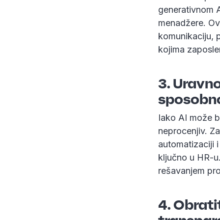
generativnom A
menadžere. Ova
komunikaciju,
kojima zaposle
3. Uravno
sposobn
Iako AI može br
neprocenjiv. Za
automatizaciji 
ključno u HR-u
rešavanjem pro
4. Obrati