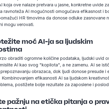
I koja ove nalaze pretvara u jasne, konkretne uvide za
 ravnoteža AI mogućnosti omogućava efikasnost i bo
 pomažući HR timovima da donose odluke zasnovane 
ni mogu verovati.
težite moć AI-ja sa ljudskim
ostima
zo obraditi ogromne količine podataka, ljudski uvid o
mislite AI kao svog "kopilota", a ne zamenu. AI se isti
i prepoznavanju obrazaca, dok ljudi donose presude i e
. Kombinovanjem efikasnosti AI sa ljudskom kreativnoš
blema, postižete bolje rezultate za zaposlene i poslo
te pažnju na etička pitanja o pra