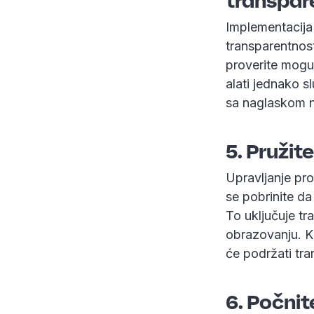
transpar
Implementacija 
transparentnost
proverite moguć
alati jednako s
sa naglaskom na
5. Pružit
Upravljanje pr
se pobrinite da
To uključuje tr
obrazovanju. Ka
će podržati tran
6. Počni