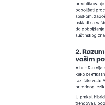
preoblikovanje 
poboljšati proc
spiskom, zapošl
uskladi sa vaši
do poboljšanja 
suštinskog znač
2. Razume
vašim p
AI u HR-u nije 
kako bi efikasn
različite vrste
prirodnog jezika
U praksi, hibri
trendova u pod