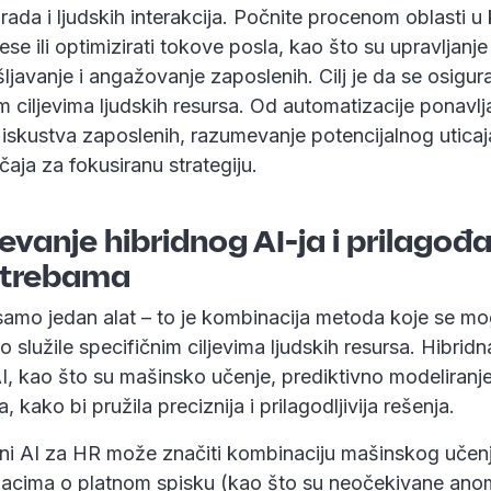
rada i ljudskih interakcija. Počnite procenom oblasti 
ese ili optimizirati tokove posla, kao što su upravljanje
javanje i angažovanje zaposlenih. Cilj je da se osigur
m ciljevima ljudskih resursa. Od automatizacije ponavl
iskustva zaposlenih, razumevanje potencijalnog uticaj
aja za fokusiranu strategiju.
vanje hibridnog AI-ja i prilagođ
otrebama
samo jedan alat – to je kombinacija metoda koje se mog
o služile specifičnim ciljevima ljudskih resursa. Hibridn
 AI, kao što su mašinsko učenje, prediktivno modeliranj
, kako bi pružila preciznija i prilagodljivija rešenja.
dni AI za HR može značiti kombinaciju mašinskog učenj
acima o platnom spisku (kao što su neočekivane anom