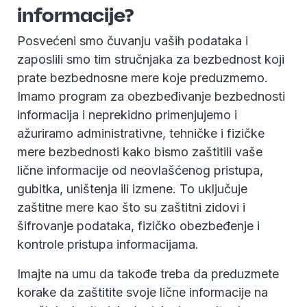
informacije?
Posvećeni smo čuvanju vaših podataka i
zaposlili smo tim stručnjaka za bezbednost koji
prate bezbednosne mere koje preduzmemo.
Imamo program za obezbeđivanje bezbednosti
informacija i neprekidno primenjujemo i
ažuriramo administrativne, tehničke i fizičke
mere bezbednosti kako bismo zaštitili vaše
lične informacije od neovlašćenog pristupa,
gubitka, uništenja ili izmene. To uključuje
zaštitne mere kao što su zaštitni zidovi i
šifrovanje podataka, fizičko obezbeđenje i
kontrole pristupa informacijama.
Imajte na umu da takođe treba da preduzmete
korake da zaštitite svoje lične informacije na