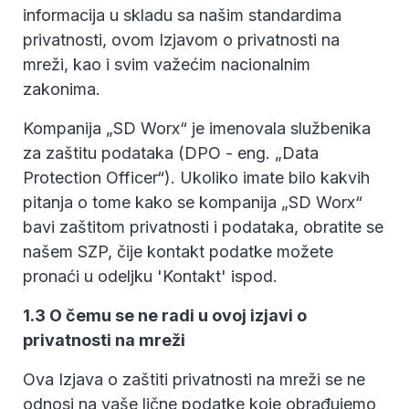
informacija u skladu sa našim standardima
privatnosti, ovom Izjavom o privatnosti na
mreži, kao i svim važećim nacionalnim
zakonima.
Kompanija „SD Worx“ je imenovala službenika
za zaštitu podataka (DPO - eng. „Data
Protection Officer“). Ukoliko imate bilo kakvih
pitanja o tome kako se kompanija „SD Worx“
bavi zaštitom privatnosti i podataka, obratite se
našem SZP, čije kontakt podatke možete
pronaći u odeljku 'Kontakt' ispod.
1.3 O čemu se ne radi u ovoj izjavi o
privatnosti na mreži
Ova Izjava o zaštiti privatnosti na mreži se ne
odnosi na vaše lične podatke koje obrađujemo