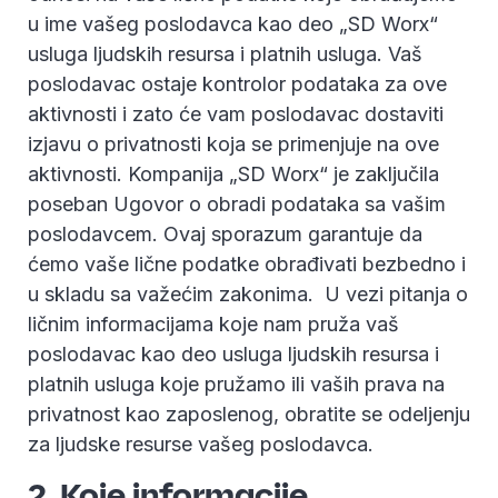
u ime vašeg poslodavca kao deo „SD Worx“
usluga ljudskih resursa i platnih usluga. Vaš
poslodavac ostaje kontrolor podataka za ove
aktivnosti i zato će vam poslodavac dostaviti
izjavu o privatnosti koja se primenjuje na ove
aktivnosti. Kompanija „SD Worx“ je zaključila
poseban Ugovor o obradi podataka sa vašim
poslodavcem. Ovaj sporazum garantuje da
ćemo vaše lične podatke obrađivati bezbedno i
u skladu sa važećim zakonima. U vezi pitanja o
ličnim informacijama koje nam pruža vaš
poslodavac kao deo usluga ljudskih resursa i
platnih usluga koje pružamo ili vaših prava na
privatnost kao zaposlenog, obratite se odeljenju
za ljudske resurse vašeg poslodavca.
2. Koje informacije