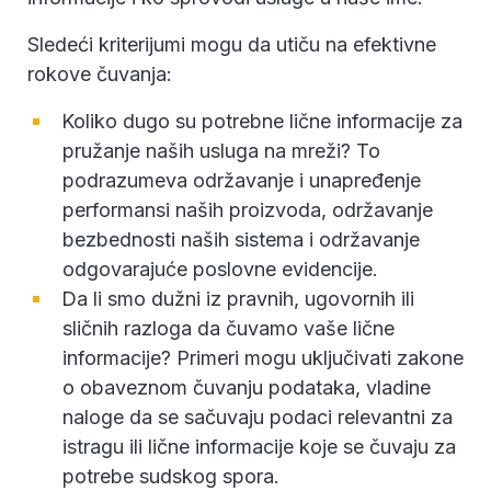
Sledeći kriterijumi mogu da utiču na efektivne
rokove čuvanja:
Koliko dugo su potrebne lične informacije za
pružanje naših usluga na mreži? To
podrazumeva održavanje i unapređenje
performansi naših proizvoda, održavanje
bezbednosti naših sistema i održavanje
odgovarajuće poslovne evidencije.
Da li smo dužni iz pravnih, ugovornih ili
sličnih razloga da čuvamo vaše lične
informacije? Primeri mogu uključivati zakone
o obaveznom čuvanju podataka, vladine
naloge da se sačuvaju podaci relevantni za
istragu ili lične informacije koje se čuvaju za
potrebe sudskog spora.