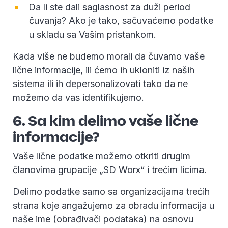
Da li ste dali saglasnost za duži period
čuvanja? Ako je tako, sačuvaćemo podatke
u skladu sa Vašim pristankom.
Kada više ne budemo morali da čuvamo vaše
lične informacije, ili ćemo ih ukloniti iz naših
sistema ili ih depersonalizovati tako da ne
možemo da vas identifikujemo.
6. Sa kim delimo vaše lične
informacije?
Vaše lične podatke možemo otkriti drugim
članovima grupacije „SD Worx“ i trećim licima.
Delimo podatke samo sa organizacijama trećih
strana koje angažujemo za obradu informacija u
naše ime (obrađivači podataka) na osnovu