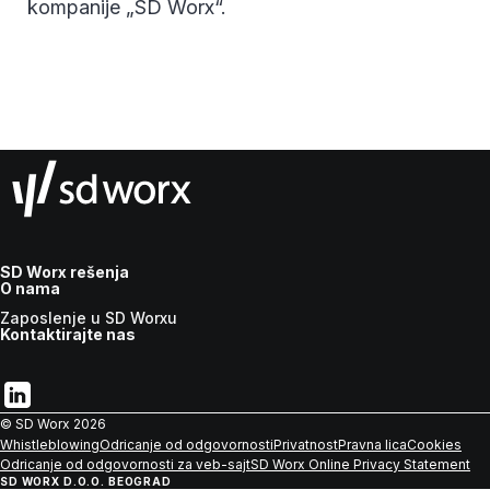
kompanije „SD Worx“.
SD Worx rešenja
O nama
Zaposlenje u SD Worxu
Kontaktirajte nas
© SD Worx
2026
Whistleblowing
Odricanje od odgovornosti
Privatnost
Pravna lica
Cookies
Odricanje od odgovornosti za veb-sajt
SD Worx Online Privacy Statement
SD WORX D.O.O. BEOGRAD