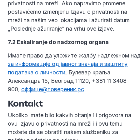
privatnosti na mreži. Ako napravimo promene
postavićemo izmenjenu Izjavu o privatnosti na
mreži na našim veb lokacijama i ažurirati datum
„Poslednje ažuriranje“ na vrhu ove izjave.
7.2 Eskaliranje do nadzornog organa
Имате право да уложите жалбу надлежном надзо
за информације од јавног значаја и заштиту
података о личности
, Булевар краља
Александра 15, Београд 11120, +381 11 3408
900,
оффице@повереник.рс
Kontakt
Ukoliko imate bilo kakvih pitanja ili prigovora na
ovu Izjavu o privatnosti na mreži ili ovu temu
možete da se obratiti našem službeniku za