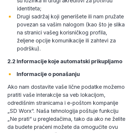
su lozinka ili drugi akreditivi za potvrdu
identiteta;
Drugi sadržaj koji generišete ili nam pružate
povezan sa vašim nalogom (kao što je slika
na stranici vašeg korisničkog profila,
željene opcije komunikacije ili zahtevi za
podršku).
2.2 Informacije koje automatski prikupljamo
Informacije o ponašanju
Ako nam dostavite vaše lične podatke možemo
pratiti vaše interakcije sa veb lokacijom,
odredišnim stranicama i e-poštom kompanije
„SD Worx“. Naša tehnologija poštuje funkciju
„Ne prati“ u pregledačima, tako da ako ne želite
da budete praćeni možete da omogućite ovu