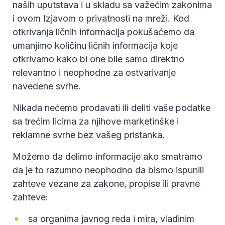
naših uputstava i u skladu sa važećim zakonima
i ovom Izjavom o privatnosti na mreži. Kod
otkrivanja ličnih informacija pokušaćemo da
umanjimo količinu ličnih informacija koje
otkrivamo kako bi one bile samo direktno
relevantno i neophodne za ostvarivanje
navedene svrhe.
Nikada nećemo prodavati ili deliti vaše podatke
sa trećim licima za njihove marketinške i
reklamne svrhe bez vašeg pristanka.
Možemo da delimo informacije ako smatramo
da je to razumno neophodno da bismo ispunili
zahteve vezane za zakone, propise ili pravne
zahteve:
sa organima javnog reda i mira, vladinim