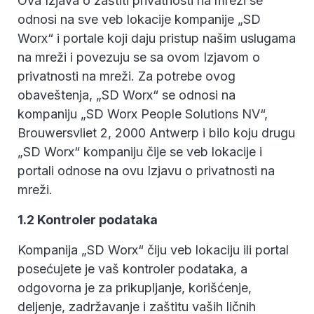
Ova Izjava o zaštiti privatnosti na mreži se
odnosi na sve veb lokacije kompanije „SD
Worx“ i portale koji daju pristup našim uslugama
na mreži i povezuju se sa ovom Izjavom o
privatnosti na mreži. Za potrebe ovog
obaveštenja, „SD Worx“ se odnosi na
kompaniju „SD Worx People Solutions NV“,
Brouwersvliet 2, 2000 Antwerp i bilo koju drugu
„SD Worx“ kompaniju čije se veb lokacije i
portali odnose na ovu Izjavu o privatnosti na
mreži.
1.2 Kontroler podataka
Kompanija „SD Worx“ čiju veb lokaciju ili portal
posećujete je vaš kontroler podataka, a
odgovorna je za prikupljanje, korišćenje,
deljenje, zadržavanje i zaštitu vaših ličnih