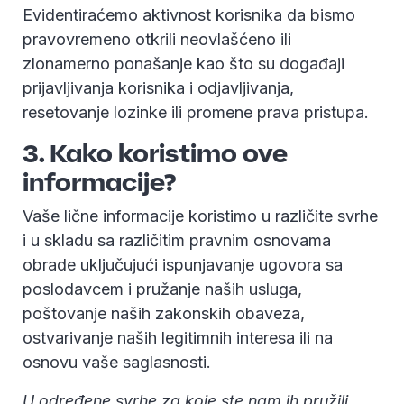
Evidentiraćemo aktivnost korisnika da bismo
pravovremeno otkrili neovlašćeno ili
zlonamerno ponašanje kao što su događaji
prijavljivanja korisnika i odjavljivanja,
resetovanje lozinke ili promene prava pristupa.
3. Kako koristimo ove
informacije?
Vaše lične informacije koristimo u različite svrhe
i u skladu sa različitim pravnim osnovama
obrade uključujući ispunjavanje ugovora sa
poslodavcem i pružanje naših usluga,
poštovanje naših zakonskih obaveza,
ostvarivanje naših legitimnih interesa ili na
osnovu vaše saglasnosti.
U određene svrhe za koje ste nam ih pružili