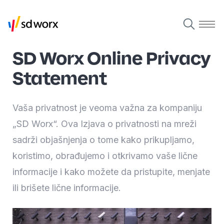
SD Worx Online Privacy
Statement
Vaša privatnost je veoma važna za kompaniju
„SD Worx“. Ova Izjava o privatnosti na mreži
sadrži objašnjenja o tome kako prikupljamo,
koristimo, obrađujemo i otkrivamo vaše lične
informacije i kako možete da pristupite, menjate
ili brišete lične informacije.