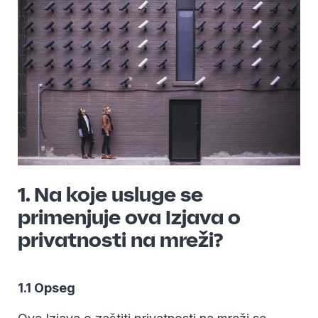
1. Na koje usluge se
primenjuje ova Izjava o
privatnosti na mreži?
1.1 Opseg