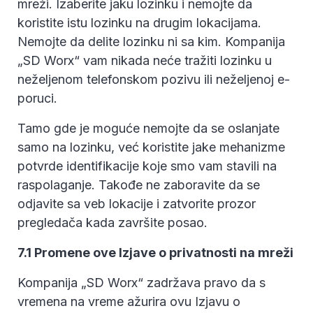
mreži. Izaberite jaku lozinku i nemojte da
koristite istu lozinku na drugim lokacijama.
Nemojte da delite lozinku ni sa kim. Kompanija
„SD Worx“ vam nikada neće tražiti lozinku u
neželjenom telefonskom pozivu ili neželjenoj e-
poruci.
Tamo gde je moguće nemojte da se oslanjate
samo na lozinku, već koristite jake mehanizme
potvrde identifikacije koje smo vam stavili na
raspolaganje. Takođe ne zaboravite da se
odjavite sa veb lokacije i zatvorite prozor
pregledača kada završite posao.
7.1 Promene ove Izjave o privatnosti na mreži
Kompanija „SD Worx“ zadržava pravo da s
vremena na vreme ažurira ovu Izjavu o