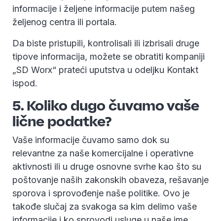
informacije i željene informacije putem našeg
željenog centra ili portala.
Da biste pristupili, kontrolisali ili izbrisali druge
tipove informacija, možete se obratiti kompaniji
„SD Worx“ prateći uputstva u odeljku Kontakt
ispod.
5. Koliko dugo čuvamo vaše
lične podatke?
Vaše informacije čuvamo samo dok su
relevantne za naše komercijalne i operativne
aktivnosti ili u druge osnovne svrhe kao što su
poštovanje naših zakonskih obaveza, rešavanje
sporova i sprovođenje naše politike. Ovo je
takođe slučaj za svakoga sa kim delimo vaše
informacije i ko sprovodi usluge u naše ime.