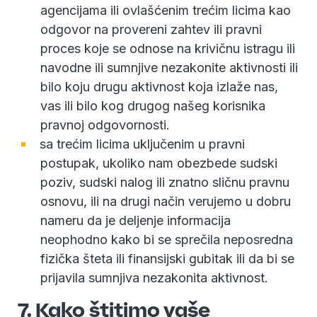
agencijama ili ovlašćenim trećim licima kao
odgovor na provereni zahtev ili pravni
proces koje se odnose na krivičnu istragu ili
navodne ili sumnjive nezakonite aktivnosti ili
bilo koju drugu aktivnost koja izlaže nas,
vas ili bilo kog drugog našeg korisnika
pravnoj odgovornosti.
sa trećim licima uključenim u pravni
postupak, ukoliko nam obezbede sudski
poziv, sudski nalog ili znatno sličnu pravnu
osnovu, ili na drugi način verujemo u dobru
nameru da je deljenje informacija
neophodno kako bi se sprečila neposredna
fizička šteta ili finansijski gubitak ili da bi se
prijavila sumnjiva nezakonita aktivnost.
7. Kako štitimo vaše