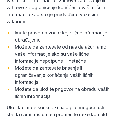
vaših ličnih informacija i zahteve za brisanje ili
zahteve za ograničenje korišćenja vaših ličnih
informacija kao što je predviđeno važećim
zakonom:
Imate pravo da znate koje lične informacije
obrađujemo
Možete da zahtevate od nas da ažuriramo
vaše informacije ako su vaše lične
informacije nepotpune ili netačne
Možete da zahtevate brisanje ili
ograničavanje korišćenja vaših ličnih
informacija
Možete da uložite prigovor na obradu vaših
ličnih informacija
Ukoliko imate korisnički nalog i u mogućnosti
ste da sami pristupite i promenite neke kontakt