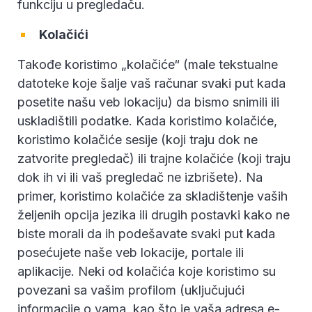
funkciju u pregledaču.
Kolačići
Takođe koristimo „kolačiće“ (male tekstualne
datoteke koje šalje vaš računar svaki put kada
posetite našu veb lokaciju) da bismo snimili ili
uskladištili podatke. Kada koristimo kolačiće,
koristimo kolačiće sesije (koji traju dok ne
zatvorite pregledač) ili trajne kolačiće (koji traju
dok ih vi ili vaš pregledač ne izbrišete). Na
primer, koristimo kolačiće za skladištenje vaših
željenih opcija jezika ili drugih postavki kako ne
biste morali da ih podešavate svaki put kada
posećujete naše veb lokacije, portale ili
aplikacije. Neki od kolačića koje koristimo su
povezani sa vašim profilom (uključujući
informacije o vama, kao što je vaša adresa e-