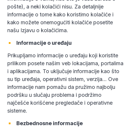
pošte), a neki kolačići nisu. Za detaljnije
informacije o tome kako koristimo kolačiće i
kako možete onemogućiti kolačiće posetite
našu Izjavu o kolačićima.
Informacije o uređaju
Prikupljamo informacije o uređaju koji koristite
prilikom posete našim veb lokacijama, portalima
i aplikacijama. To uključuje informacije kao što
su tip uređaja, operativni sistem, verzija… Ove
informacije nam pomažu da pružimo najbolju
podršku u slučaju problema i podržimo
najčešće korišćene pregledače i operativne
sisteme.
Bezbednosne informacije