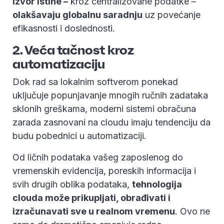
izvor istine –
kroz centralizovane podatke –
olakšavaju globalnu saradnju
uz povećanje
efikasnosti i doslednosti.
2. Veća tačnost kroz
automatizaciju
Dok rad sa lokalnim softverom ponekad
uključuje popunjavanje mnogih ručnih zadataka
sklonih greškama, moderni sistemi obračuna
zarada zasnovani na cloudu imaju tendenciju da
budu pobednici u automatizaciji.
Od ličnih podataka vašeg zaposlenog do
vremenskih evidencija, poreskih informacija i
svih drugih oblika podataka,
tehnologija
clouda može prikupljati, obrađivati i
izračunavati sve u realnom vremenu
. Ovo ne