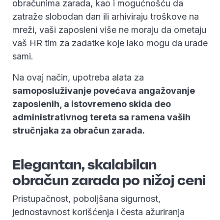
obračunima zarada, kao i mogućnošću da
zatraže slobodan dan ili arhiviraju troškove na
mreži, vaši zaposleni više ne moraju da ometaju
vaš HR tim za zadatke koje lako mogu da urade
sami.
Na ovaj način, upotreba alata za
samoposluživanje povećava angažovanje
zaposlenih, a istovremeno skida deo
administrativnog tereta sa ramena vaših
stručnjaka za obračun zarada.
Elegantan, skalabilan
obračun zarada po nižoj ceni
Pristupačnost, poboljšana sigurnost,
jednostavnost korišćenja i česta ažuriranja