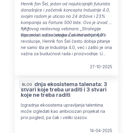
Henrik fon Šel, jedan od najuticajnijih futurista
današnjice i začetnik koncepta Industrije 4.0,
svojim radom je uticao na 24 države i 23%
kompanija sa Fortune 500 liste. Ovo je izvod iz
njegovog nedavnog vebinara „Strategije
* * *
otpornosti radne snage u eri Industrije 4.0“.
Kao jedan od začetnika Četvrte industrijske
revolucije, Henrik fon Šel često dobija pitanje
ne samo šta je Industrija 4.0, već i zašto je ona
važna za budućnost rada i proizvodnje. U
ovom izlaganju, odlučio je da podeli ljudsku
dimenziju te transformacije – aspekt koji se
27-10-2025
često zanemaruje kada se fokus stavlja
isključivo na tehnologiju.
Izgradnja ekosistema talenata: 3
BLOG
stvari koje treba uraditi i 3 stvari
koje ne treba raditi
Izgradnja ekosistema upravljanja talentima
može izgledati kao ambiciozan projekat na
prvi pogled, pa čak i veliki izazov.
14-04-2025