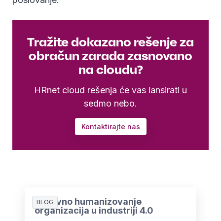
Tražite dokazano rešenje za
obračun zarada zasnovano
na cloudu?
HRnet cloud rešenja će vas lansirati u
sedmo nebo.
Kontaktirajte nas
Ponovno humanizovanje
BLOG
organizacija u industriji 4.0