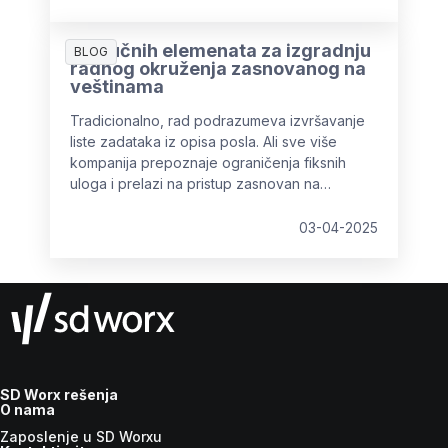
5 Ključnih elemenata za izgradnju
BLOG
radnog okruženja zasnovanog na
veštinama
Tradicionalno, rad podrazumeva izvršavanje
liste zadataka iz opisa posla. Ali sve više
kompanija prepoznaje ograničenja fiksnih
uloga i prelazi na pristup zasnovan na
veštinama.
03-04-2025
SD Worx rešenja
O nama
Zaposlenje u SD Worxu