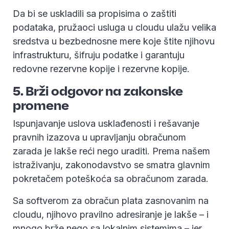
Da bi se uskladili sa propisima o zaštiti
podataka, pružaoci usluga u cloudu ulažu velika
sredstva u bezbednosne mere koje štite njihovu
infrastrukturu, šifruju podatke i garantuju
redovne rezervne kopije i rezervne kopije.
5. Brži odgovor na zakonske
promene
Ispunjavanje uslova usklađenosti i rešavanje
pravnih izazova u upravljanju obračunom
zarada je lakše reći nego uraditi. Prema našem
istraživanju, zakonodavstvo se smatra glavnim
pokretačem poteškoća sa obračunom zarada.
Sa softverom za obračun plata zasnovanim na
cloudu, njihovo pravilno adresiranje je lakše – i
mnogo brže nego sa lokalnim sistemima – jer