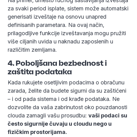
Na primer, umesto ručnog sastavljanja izveštaja
za svaki period isplate, sistem može automatski
generisati izveštaje na osnovu unapred
definisanih parametara. Na ovaj način,
prilagodljive funkcije izveštavanja mogu pružiti
više ciljanih uvida u naknadu zaposlenih u
različitim zemljama.
4. Poboljšana bezbednost i
zaštita podataka
Kada rukujete osetljivim podacima o obračunu
zarada, želite da budete sigurni da su zaštićeni
– i od pada sistema i od krađe podataka. Ne
dozvolite da vaša zabrinutost oko pouzdanosti
clouda zamagli vašu prosudbu:
vaši podaci su
često sigurnije čuvaju u cloudu nego u
fizičkim prostorijama.