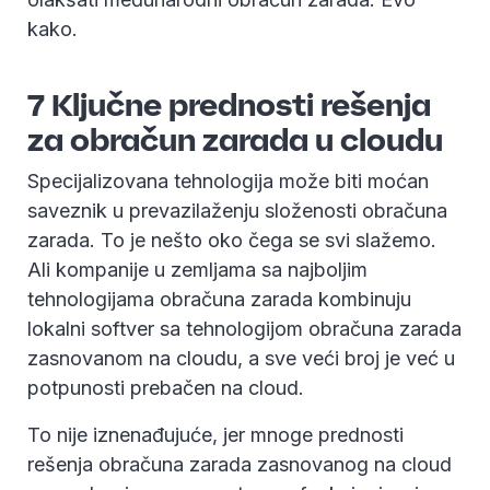
kako.
7 Ključne prednosti rešenja
za obračun zarada u cloudu
Specijalizovana tehnologija može biti moćan
saveznik u prevazilaženju složenosti obračuna
zarada. To je nešto oko čega se svi slažemo.
Ali kompanije u zemljama sa najboljim
tehnologijama obračuna zarada kombinuju
lokalni softver sa tehnologijom obračuna zarada
zasnovanom na cloudu, a sve veći broj je već u
potpunosti prebačen na cloud.
To nije iznenađujuće, jer mnoge prednosti
rešenja obračuna zarada zasnovanog na cloud