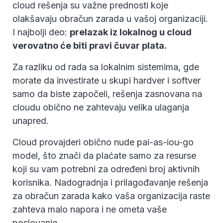
cloud rešenja su važne prednosti koje
olakšavaju obračun zarada u vašoj organizaciji.
I najbolji deo:
prelazak iz lokalnog u cloud
verovatno će biti pravi čuvar plata.
Za razliku od rada sa lokalnim sistemima, gde
morate da investirate u skupi hardver i softver
samo da biste započeli, rešenja zasnovana na
cloudu obično ne zahtevaju velika ulaganja
unapred.
Cloud provajderi obično nude pai-as-iou-go
model, što znači da plaćate samo za resurse
koji su vam potrebni za određeni broj aktivnih
korisnika. Nadogradnja i prilagođavanje rešenja
za obračun zarada kako vaša organizacija raste
zahteva malo napora i ne ometa vaše
poslovanje.