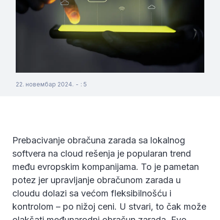
22. новембар 2024.
-
:
5
Prebacivanje obračuna zarada sa lokalnog
softvera na cloud rešenja je popularan trend
među evropskim kompanijama. To je pametan
potez jer upravljanje obračunom zarada u
cloudu dolazi sa većom fleksibilnošću i
kontrolom – po nižoj ceni. U stvari, to čak može
olakšati međunarodni obračun zarada. Evo