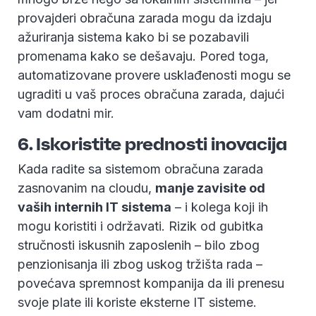
provajderi obračuna zarada mogu da izdaju
ažuriranja sistema kako bi se pozabavili
promenama kako se dešavaju. Pored toga,
automatizovane provere usklađenosti mogu se
ugraditi u vaš proces obračuna zarada, dajući
vam dodatni mir.
6. Iskoristite prednosti inovacija
Kada radite sa sistemom obračuna zarada
zasnovanim na cloudu,
manje zavisite od
vaših internih IT sistema
– i kolega koji ih
mogu koristiti i održavati. Rizik od gubitka
stručnosti iskusnih zaposlenih – bilo zbog
penzionisanja ili zbog uskog tržišta rada –
povećava spremnost kompanija da ili prenesu
svoje plate ili koriste eksterne IT sisteme.