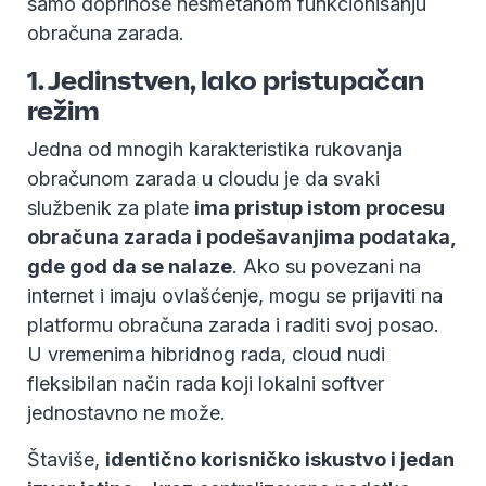
samo doprinose nesmetanom funkcionisanju
obračuna zarada.
1. Jedinstven, lako pristupačan
režim
Jedna od mnogih karakteristika rukovanja
obračunom zarada u cloudu je da svaki
službenik za plate
ima pristup istom procesu
obračuna zarada i podešavanjima podataka,
gde god da se nalaze
. Ako su povezani na
internet i imaju ovlašćenje, mogu se prijaviti na
platformu obračuna zarada i raditi svoj posao.
U vremenima hibridnog rada, cloud nudi
fleksibilan način rada koji lokalni softver
jednostavno ne može.
Štaviše,
identično korisničko iskustvo i jedan