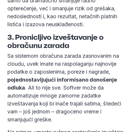
samo da dramatično smanjuje radno
opterećenje, već i smanjuje rizik od grešaka,
nedoslednosti i, kao rezultat, netačnih platnih
listića i izazova neusklađenosti.
3. Pronicljivo izveštavanje o
obračunu zarada
Sa sistemom obračuna zarada zasnovanim na
cloudu, uvek imate na raspolaganju najnovije
podatke o zaposlenima, poreze i nagrade,
pojednostavljujući informisano donošenje
odluka
. Ali to nije sve. Softver može da
automatizuje mnoge zamorne zadatke
izveštavanja koji bi inače trajali satima, štedeći
vam – još jednom – dragoceno vreme i
smanjujući greške.