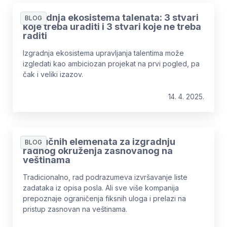
Izgradnja ekosistema talenata: 3 stvari
BLOG
koje treba uraditi i 3 stvari koje ne treba
raditi
Izgradnja ekosistema upravljanja talentima može
izgledati kao ambiciozan projekat na prvi pogled, pa
čak i veliki izazov.
14. 4. 2025.
5 Ključnih elemenata za izgradnju
BLOG
radnog okruženja zasnovanog na
veštinama
Tradicionalno, rad podrazumeva izvršavanje liste
zadataka iz opisa posla. Ali sve više kompanija
prepoznaje ograničenja fiksnih uloga i prelazi na
pristup zasnovan na veštinama.