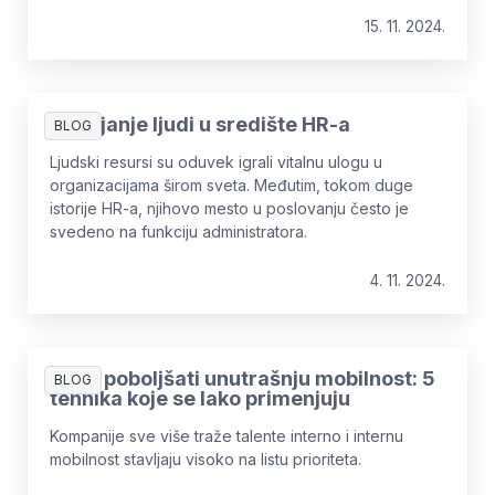
15. 11. 2024.
Stavljanje ljudi u središte HR-a
BLOG
Ljudski resursi su oduvek igrali vitalnu ulogu u
organizacijama širom sveta. Međutim, tokom duge
istorije HR-a, njihovo mesto u poslovanju često je
svedeno na funkciju administratora.
4. 11. 2024.
Kako poboljšati unutrašnju mobilnost: 5
BLOG
tehnika koje se lako primenjuju
Kompanije sve više traže talente interno i internu
mobilnost stavljaju visoko na listu prioriteta.