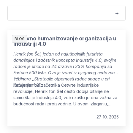
Ponovno humanizovanje organizacija u
BLOG
industriji 4.0
Henrik fon Šel, jedan od najuticajnijih futurista
današnjice i začetnik koncepta Industrije 4.0, svojim
radom je uticao na 24 države i 23% kompanija sa
Fortune 500 liste. Ovo je izvod iz njegovog nedavnog
vebinara „Strategije otpornosti radne snage u eri
* * *
Industrije 4.0“.
Kao jedan od začetnika Četvrte industrijske
revolucije, Henrik fon Šel često dobija pitanje ne
samo šta je Industrija 4.0, već i zašto je ona važna za
budućnost rada i proizvodnje. U ovom izlaganju,
odlučio je da podeli ljudsku dimenziju te
transformacije – aspekt koji se često zanemaruje
27. 10. 2025.
kada se fokus stavlja isključivo na tehnologiju.