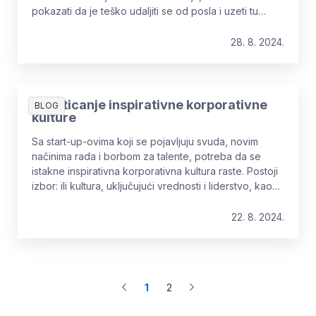
pokazati da je teško udaljiti se od posla i uzeti tu
najvažniju pauzu od vaše naizgled beskrajne liste
obaveza.
28. 8. 2024.
Podsticanje inspirativne korporativne
BLOG
kulture
Sa start-up-ovima koji se pojavljuju svuda, novim
načinima rada i borbom za talente, potreba da se
istakne inspirativna korporativna kultura raste. Postoji
izbor: ili kultura, uključujući vrednosti i liderstvo, kao
strateški prioritet, ili ne. Sredina ne postoji.
22. 8. 2024.
1
2