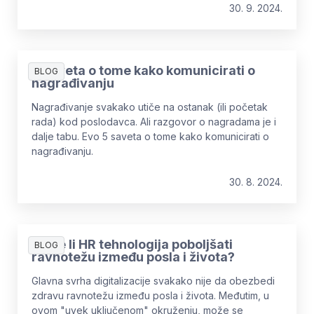
30. 9. 2024.
5 saveta o tome kako komunicirati o
BLOG
nagrađivanju
Nagrađivanje svakako utiče na ostanak (ili početak
rada) kod poslodavca. Ali razgovor o nagradama je i
dalje tabu. Evo 5 saveta o tome kako komunicirati o
nagrađivanju.
30. 8. 2024.
Može li HR tehnologija poboljšati
BLOG
ravnotežu između posla i života?
Glavna svrha digitalizacije svakako nije da obezbedi
zdravu ravnotežu između posla i života. Međutim, u
ovom "uvek uključenom" okruženju, može se