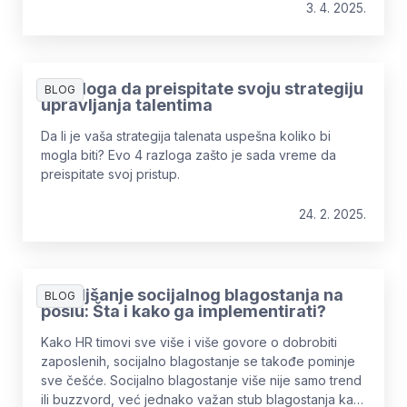
3. 4. 2025.
4 razloga da preispitate svoju strategiju
BLOG
upravljanja talentima
Da li je vaša strategija talenata uspešna koliko bi
mogla biti? Evo 4 razloga zašto je sada vreme da
preispitate svoj pristup.
24. 2. 2025.
Poboljšanje socijalnog blagostanja na
BLOG
poslu: Šta i kako ga implementirati?
Kako HR timovi sve više i više govore o dobrobiti
zaposlenih, socijalno blagostanje se takođe pominje
sve češće. Socijalno blagostanje više nije samo trend
ili buzzvord, već jednako važan stub blagostanja kao