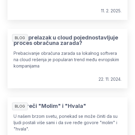
fizičko, mentalno, finansijsko i kulturno blagostanje. Ali
šta to zapravo znači i kako ga efikasno
11. 2. 2025.
implementirati? Nastavite da čitate da biste saznali
više!
Kako prelazak u cloud pojednostavljuje
BLOG
proces obračuna zarada?
Prebacivanje obračuna zarada sa lokalnog softvera
na cloud rešenja je popularan trend među evropskim
kompanijama
22. 11. 2024.
Moć reči "Molim" i "Hvala"
BLOG
U našem brzom svetu, ponekad se može činiti da su
ljudi postali više sami i da sve ređe govore "molim" i
"hvala".