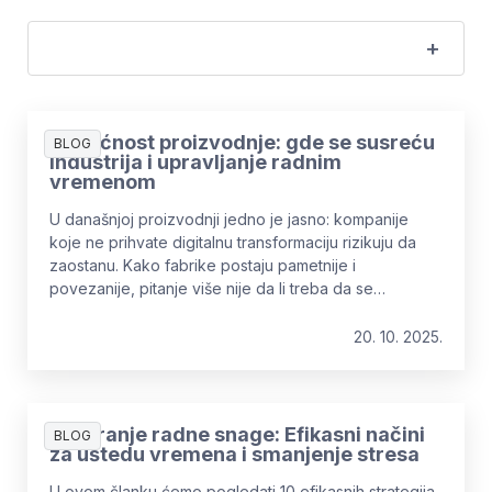
Budućnost proizvodnje: gde se susreću
BLOG
industrija i upravljanje radnim
vremenom
U današnjoj proizvodnji jedno je jasno: kompanije
koje ne prihvate digitalnu transformaciju rizikuju da
zaostanu. Kako fabrike postaju pametnije i
povezanije, pitanje više nije da li treba da se
digitalizujete, već koliko brzo možete da prilagodite
svoju strategiju upravljanja radnim vremenom kako
20. 10. 2025.
biste pratili tehnološke promene.
Planiranje radne snage: Efikasni načini
BLOG
za uštedu vremena i smanjenje stresa
U ovom članku ćemo pogledati 10 efikasnih strategija