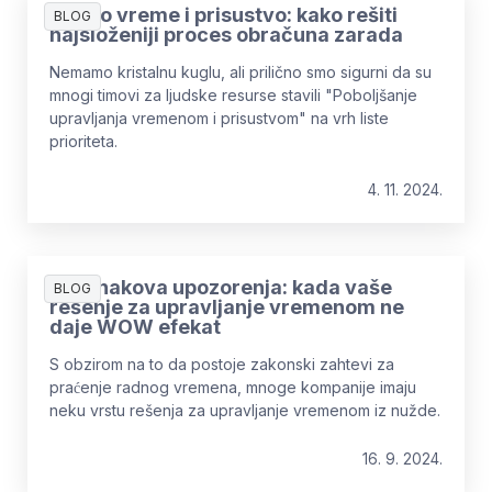
Radno vreme i prisustvo: kako rešiti
BLOG
najsloženiji proces obračuna zarada
Nemamo kristalnu kuglu, ali prilično smo sigurni da su
mnogi timovi za ljudske resurse stavili "Poboljšanje
upravljanja vremenom i prisustvom" na vrh liste
prioriteta.
4. 11. 2024.
Pet znakova upozorenja: kada vaše
BLOG
rešenje za upravljanje vremenom ne
daje WOW efekat
S obzirom na to da postoje zakonski zahtevi za
praćenje radnog vremena, mnoge kompanije imaju
neku vrstu rešenja za upravljanje vremenom iz nužde.
16. 9. 2024.