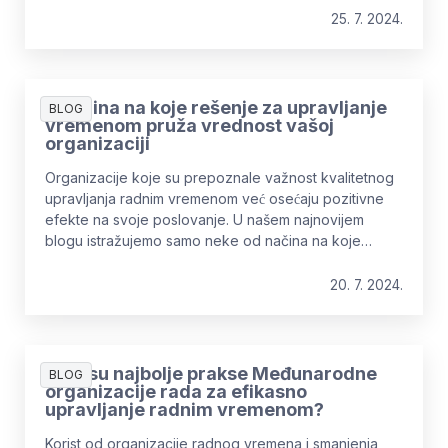
25. 7. 2024.
7 načina na koje rešenje za upravljanje
BLOG
vremenom pruža vrednost vašoj
organizaciji
Organizacije koje su prepoznale važnost kvalitetnog
upravljanja radnim vremenom već osećaju pozitivne
efekte na svoje poslovanje. U našem najnovijem
blogu istražujemo samo neke od načina na koje
upravljanje radnim vremenom može dodati vrijednost
vašoj organizaciji.
20. 7. 2024.
Koje su najbolje prakse Međunarodne
BLOG
organizacije rada za efikasno
upravljanje radnim vremenom?
Korist od organizacije radnog vremena i smanjenja