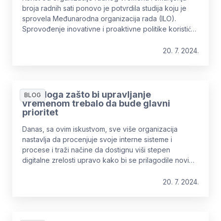
broja radnih sati ponovo je potvrdila studija koju je
sprovela Međunarodna organizacija rada (ILO).
Sprovođenje inovativne i proaktivne politike koristiće i
zaposlenima i kompaniji.
20. 7. 2024.
4 razloga zašto bi upravljanje
BLOG
vremenom trebalo da bude glavni
prioritet
Danas, sa ovim iskustvom, sve više organizacija
nastavlja da procenjuje svoje interne sisteme i
procese i traži načine da dostignu viši stepen
digitalne zrelosti upravo kako bi se prilagodile novim
izazovima u poslovanju.
20. 7. 2024.