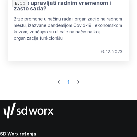
Zašto upravljati radnim vremenom i
BLOG
zašto sada?
Brze promene u načinu rada i organizacije na radnom
mestu, izazvane pandemijom Covid-19 i ekonomskom
krizom, značajno su uticale na način na koji
organizacije funkcionišu
6. 12. 2023.
1
SD Worx rešenja