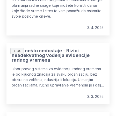
planiranja radne snage koje možete koristiti danas
koje štede vreme i stres te vam pomažu da ostvarite
svoje poslovne ciljeve.
3. 4. 2025.
Kada nešto nedostaje – Rizici
BLOG
neadekvatnog vođenja evidencije
radnog vremena
Izbor pravog sistema za evidenciju radnog vremena
je od ključnog značaja za svaku organizaciju, bez
obzira na veličinu, industriju ili lokaciju. U manjim
organizacijama, ručno upravljanje vremenom je i dalje
moguće, dok je za veće sisteme, ili one sa mnogo
zaposlenih na terenu, to izazovan proces.
3. 3. 2025.