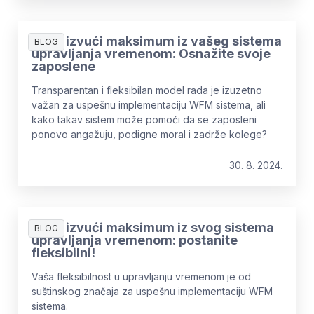
Kako izvući maksimum iz vašeg sistema
BLOG
upravljanja vremenom: Osnažite svoje
zaposlene
Transparentan i fleksibilan model rada je izuzetno
važan za uspešnu implementaciju WFM sistema, ali
kako takav sistem može pomoći da se zaposleni
ponovo angažuju, podigne moral i zadrže kolege?
30. 8. 2024.
Kako izvući maksimum iz svog sistema
BLOG
upravljanja vremenom: postanite
fleksibilni!
Vaša fleksibilnost u upravljanju vremenom je od
suštinskog značaja za uspešnu implementaciju WFM
sistema.