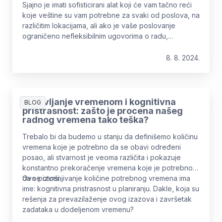
Sjajno je imati sofisticirani alat koji će vam tačno reći
koje veštine su vam potrebne za svaki od poslova, na
različitim lokacijama, ali ako je vaše poslovanje
ograničeno nefleksibilnim ugovorima o radu,
verovatno nećete imati korist od te informacije.
8. 8. 2024.
Upravljanje vremenom i kognitivna
BLOG
pristrasnost: zašto je procena našeg
radnog vremena tako teška?
Trebalo bi da budemo u stanju da definišemo količinu
vremena koje je potrebno da se obavi određeni
posao, ali stvarnost je veoma različita i pokazuje
konstantno prekoračenje vremena koje je potrebno
da se izvrši.
Ovo potcenjivanje količine potrebnog vremena ima
ime: kognitivna pristrasnost u planiranju. Dakle, koja su
rešenja za prevazilaženje ovog izazova i završetak
zadataka u dodeljenom vremenu?