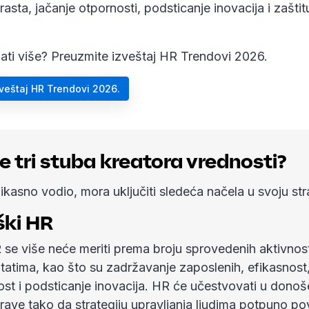
rasta, jačanje otpornosti, podsticanje inovacija i zaštit
znati više? Preuzmite izveštaj HR Trendovi 2026.
veštaj HR Trendovi 2026.
e tri stuba kreatora vrednosti?
ikasno vodio, mora uključiti sledeća načela u svoju stra
ški HR
se više neće meriti prema broju sprovedenih aktivnos
tatima, kao što su zadržavanje zaposlenih, efikasnost
t i podsticanje inovacija. HR će učestvovati u donoš
rave tako da strategiju upravljanja ljudima potpuno p