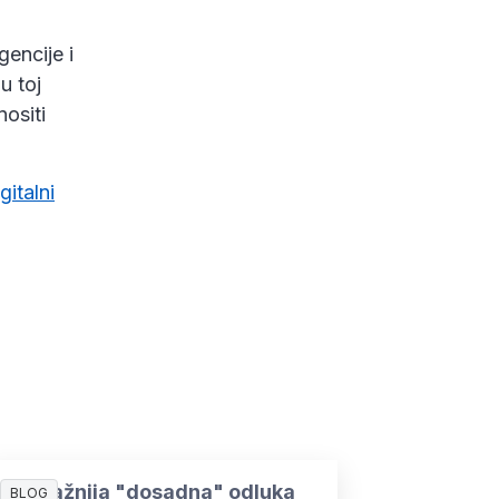
encije i
u toj
nositi
gitalni
Najvažnija "dosadna" odluka
BLOG