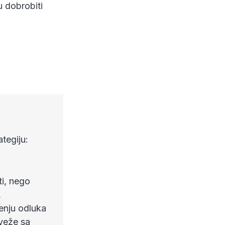
u dobrobiti
tegiju:
ti, nego
,
enju odluka
oveže sa