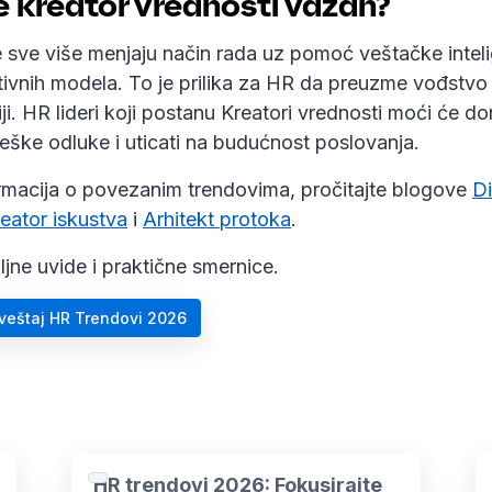
e kreator vrednosti važan?
 sve više menjaju način rada uz pomoć veštačke intelig
ivnih modela. To je prilika za HR da preuzme vođstvo 
ji. HR lideri koji postanu Kreatori vrednosti moći će do
teške odluke i uticati na budućnost poslovanja.
ormacija o povezanim trendovima, pročitajte blogove
Di
eator iskustva
i
Arhitekt protoka
.
aljne uvide i praktične smernice.
zveštaj HR Trendovi 2026
HR trendovi 2026: Fokusirajte