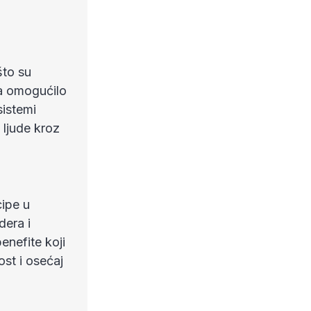
što su
ma omogućilo
sistemi
 ljude kroz
cipe u
dera i
enefite koji
ost i osećaj