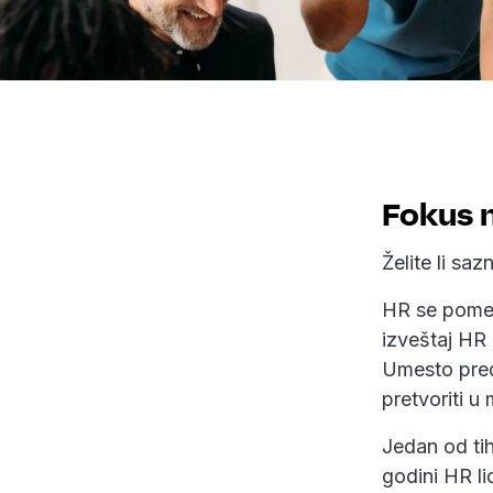
Fokus 
Želite li sa
HR se pomer
izveštaj HR
Umesto pred
pretvoriti u
Jedan od ti
godini HR li