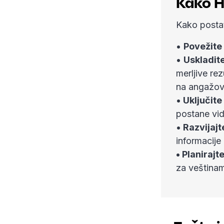
Kako H
Kako postat
•
Povežite
•
Uskladit
merljive re
na angažov
•
Uključite
postane vid
•
Razvijajt
informacije
• Planiraj
za veština