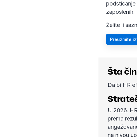
podsticanje 
zaposlenih.
Želite li sa
Preuzmite iz
Šta čin
Da bi HR ef
Strate
U 2026. HR 
prema rezul
angažovanos
na nivou up