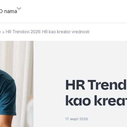
O nama
e
HR Trendovi 2026: HR kao kreator vrednosti
>
HR Trend
kao krea
17. март 2026.