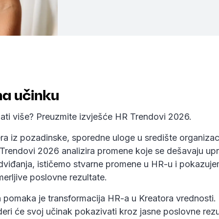
na učinku
znati više? Preuzmite izvješće HR Trendovi 2026.
a iz pozadinske, sporedne uloge u središte organizac
 Trendovi 2026 analizira promene koje se dešavaju up
viđanja, ističemo stvarne promene u HR-u i pokazuje
 merljive poslovne rezultate.
h pomaka je transformacija HR-a u Kreatora vrednosti.
deri će svoj učinak pokazivati kroz jasne poslovne rezu