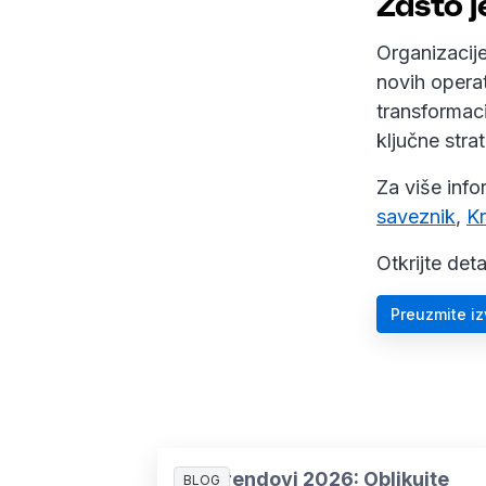
Zašto j
Organizacije
novih operat
transformaci
ključne stra
Za više inf
saveznik
,
Kr
Otkrijte det
Preuzmite i
HR Trendovi 2026: Oblikujte
BLOG