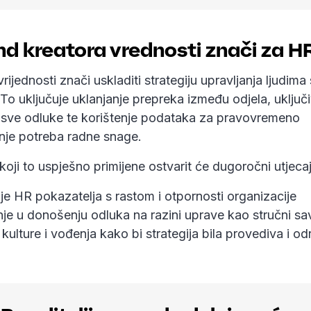
nd kreatora vrednosti znači za H
 vrijednosti znači uskladiti strategiju upravljanja ljudim
 To uključuje uklanjanje prepreka između odjela, uključ
u sve odluke te korištenje podataka za pravovremeno
je potreba radne snage.
 koji to uspješno primijene ostvarit će dugoročni utjeca
e HR pokazatelja s rastom i otpornosti organizacije
je u donošenju odluka na razini uprave kao stručni sav
 kulture i vođenja kako bi strategija bila provediva i od