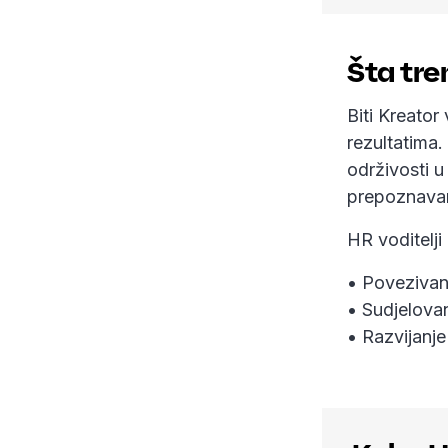
Šta tre
Biti Kreator
rezultatima.
održivosti 
prepoznavan
HR voditelji
• Povezivanj
• Sudjelovan
• Razvijanje