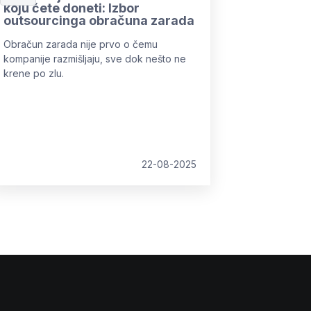
koju ćete doneti: Izbor
outsourcinga obračuna zarada
Obračun zarada nije prvo o čemu
kompanije razmišljaju, sve dok nešto ne
krene po zlu.
22-08-2025