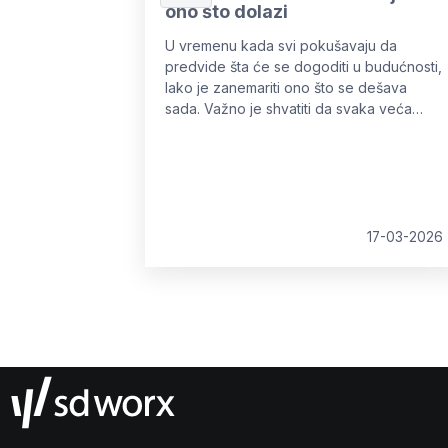
ono što dolazi
U vremenu kada svi pokušavaju da
predvide šta će se dogoditi u budućnosti,
lako je zanemariti ono što se dešava
sada. Važno je shvatiti da svaka veća
promena počinje u trenutku u kojem se
trenutno nalazimo.
17-03-2026