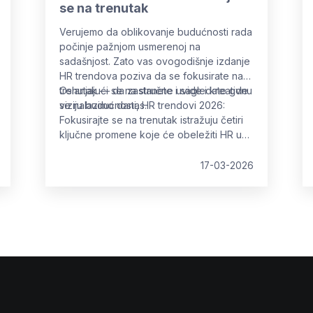
se na trenutak
Verujemo da oblikovanje budućnosti rada
počinje pažnjom usmerenoj na
sadašnjost. Zato vas ovogodišnje izdanje
HR trendova poziva da se fokusirate na
trenutak — da zastanete i sagledate gde
Oslanjajući se na stručne uvide i kreativnu
se nalazimo danas.
viziju budućnosti, HR trendovi 2026:
Fokusirajte se na trenutak istražuju četiri
ključne promene koje će obeležiti HR u
narednoj godini, pružajući vam okvir za
navigaciju promenama sa jasnoćom i
17-03-2026
svrhom.