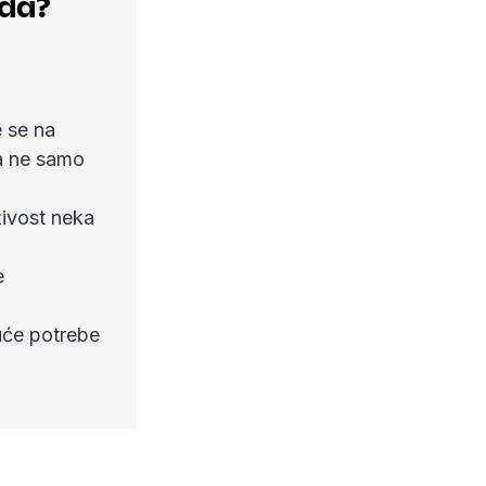
ada?
e se na
 a ne samo
živost neka
e
uće potrebe