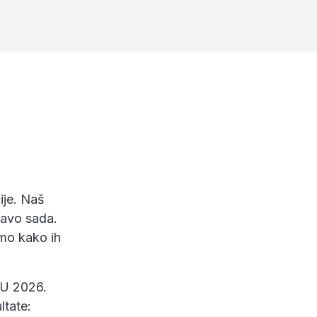
ije. Naš
ravo sada.
mo kako ih
 U 2026.
ltate: