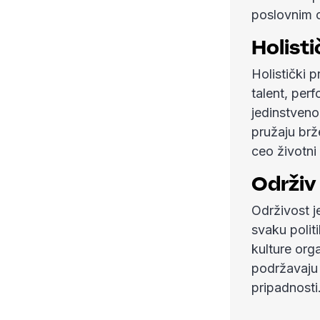
poslovnim c
Holisti
Holistički 
talent, per
jedinstveno 
pružaju brž
ceo životni
Održiv
Održivost j
svaku polit
kulture org
podržavaju 
pripadnosti