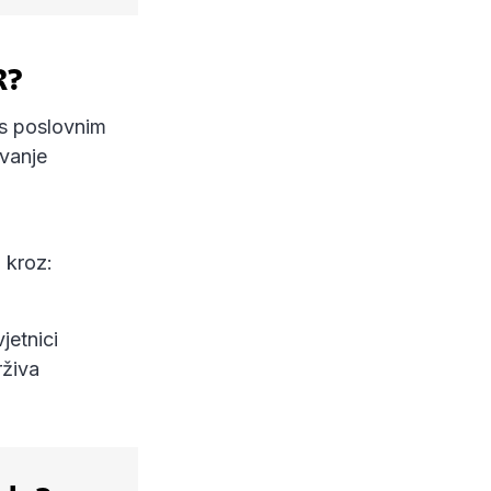
R?
a s poslovnim
ivanje
j kroz:
jetnici
rživa