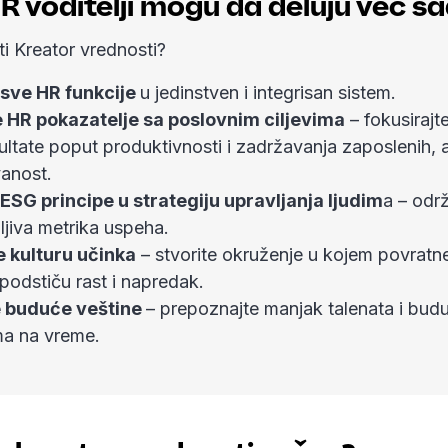
R voditelji mogu da deluju već s
i Kreator vrednosti?
 sve HR funkcije
u jedinstven i integrisan sistem.
e HR pokazatelje sa poslovnim ciljevima
– fokusirajt
zultate poput produktivnosti i zadržavanja zaposlenih,
anost.
 ESG principe u strategiju upravljanja ljudim
a – odr
ljiva metrika uspeha.
e kulturu učinka
– stvorite okruženje u kojem povratn
 podstiču rast i napredak.
te buduće veštine
– prepoznajte manjak talenata i bud
ma na vreme.