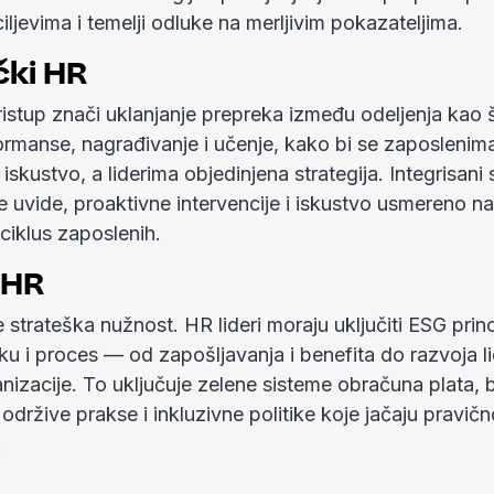
iljevima i temelji odluke na merljivim pokazateljima.
čki HR
pristup znači uklanjanje prepreka između odeljenja kao 
formanse, nagrađivanje i učenje, kako bi se zaposleni
iskustvo, a liderima objedinjena strategija. Integrisani 
e uvide, proaktivne intervencije i iskustvo usmereno na
 ciklus zaposlenih.
 HR
e strateška nužnost. HR lideri moraju uključiti ESG prin
iku i proces — od zapošljavanja i benefita do razvoja li
anizacije. To uključuje zelene sisteme obračuna plata, b
održive prakse i inkluzivne politike koje jačaju pravičn
.