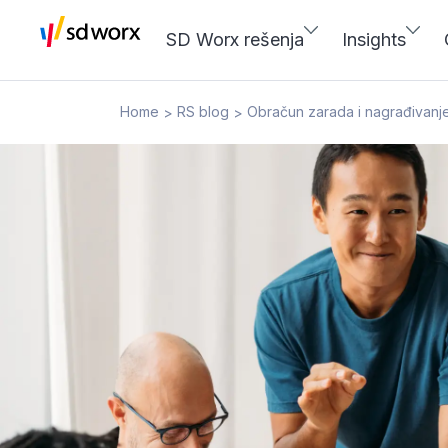
SD Worx rešenja
Insights
Home
RS blog
Obračun zarada i nagrađivanj
>
>