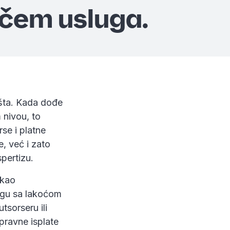
čem usluga.
išta. Kada dođe
 nivou, to
se i platne
, već i zato
spertizu.
 kao
ogu sa lakoćom
tsorseru ili
spravne isplate