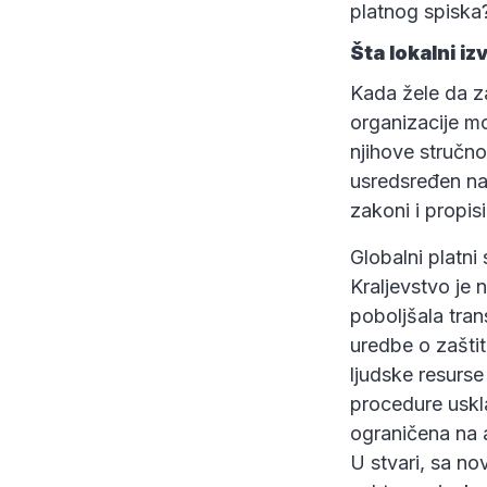
platnog spiska
Šta lokalni i
Kada žele da z
organizacije m
njihove stručno
usredsređen na 
zakoni i propisi
Globalni platni
Kraljevstvo je 
poboljšala tra
uredbe o zaštit
ljudske resurs
procedure uskla
ograničena na a
U stvari, sa no