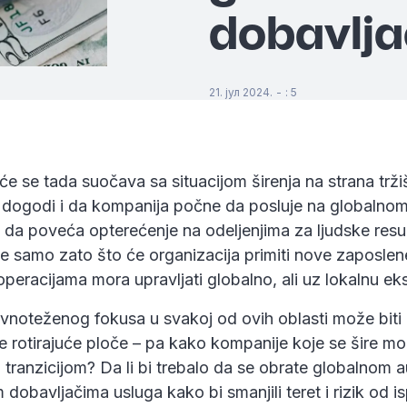
dobavlja
21. јул 2024.
-
:
5
e se tada suočava sa situacijom širenja na strana trž
 dogodi i da kompanija počne da posluje na globalnom
a poveća opterećenje na odeljenjima za ljudske resur
ne samo zato što će organizacija primiti nove zaposlene
operacijama mora upravljati globalno, ali uz lokalnu ek
vnoteženog fokusa u svakoj od ovih oblasti može biti
e rotirajuće ploče – pa kako kompanije koje se šire m
 tranzicijom? Da li bi trebalo da se obrate globalnom au
 dobavljačima usluga kako bi smanjili teret i rizik od i