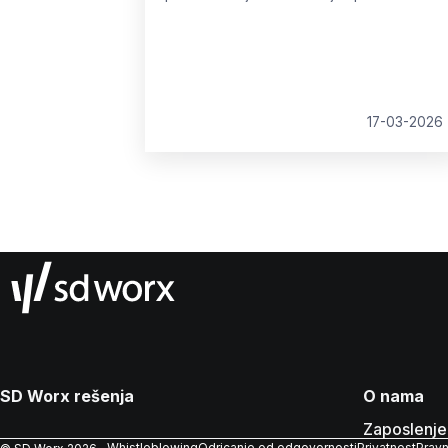
Umesto predviđanja budućnosti, ističemo
stvarne promene u HR-u i pokazujemo
kako ih možete pretvoriti u merljive
poslovne rezultate.
17-03-2026
SD Worx rešenja
O nama
Zaposlenje
Whistleblowing
Odricanje od odgovornosti
Privatnost
Pravn