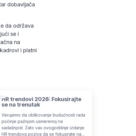
utar dobavljača
.
ože da održava
ući se i
 tačna na
adrovi i platni
HR trendovi 2026: Fokusirajte
se na trenutak
Verujemo da oblikovanje budućnosti rada
počinje pažnjom usmerenoj na
sadašnjost. Zato vas ovogodišnje izdanje
HR trendova poziva da se fokusirate na