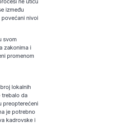
procesi ne utiču
ose između
 povećani nivoi
 u svom
sa zakonima i
ćeni promenom
broj lokalnih
 trebalo da
u preopterećeni
ma je potrebno
va kadrovske i