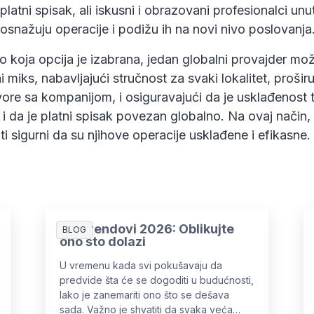
 platni spisak, ali iskusni i obrazovani profesionalci un
osnažuju operacije i podižu ih na novi nivo poslovanja
o koja opcija je izabrana, jedan globalni provajder m
i miks, nabavljajući stručnost za svaki lokalitet, proširuj
vore sa kompanijom, i osiguravajući da je usklađenost
i da je platni spisak povezan globalno. Na ovaj način, k
ti sigurni da su njihove operacije usklađene i efikasne.
HR Trendovi 2026: Oblikujte
BLOG
ono što dolazi
U vremenu kada svi pokušavaju da
predvide šta će se dogoditi u budućnosti,
lako je zanemariti ono što se dešava
sada. Važno je shvatiti da svaka veća