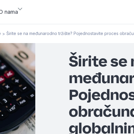
O nama
e
Širite se na međunarodno tržište? Pojednostavite proces obraču
>
Širite se
međunaro
Pojednos
obračuna
globalni