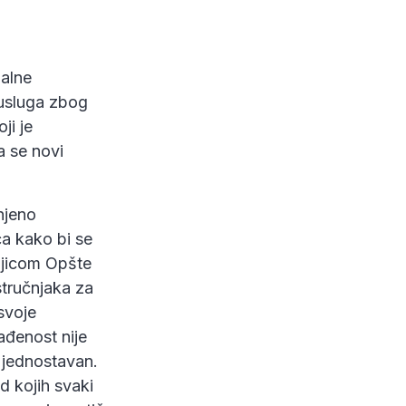
nalne
 usluga zbog
ji je
a se novi
njeno
́a kako bi se
njicom Opšte
stručnjaka za
svoje
ađenost nije
 jednostavan.
d kojih svaki