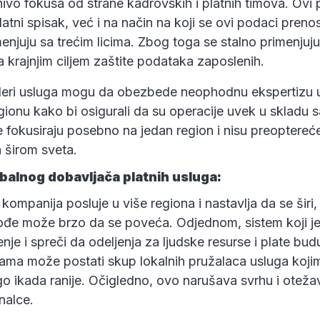
ivo fokusa od strane kadrovskih i platnih timova. Ovi 
tni spisak, već i na način na koji se ovi podaci pren
menjuju sa trećim licima. Zbog toga se stalno primenjuju
 krajnjim ciljem zaštite podataka zaposlenih.
deri usluga mogu da obezbede neophodnu ekspertizu
ionu kako bi osigurali da su operacije uvek u skladu 
e fokusiraju posebno na jedan region i nisu preoptere
širom sveta.
balnog dobavljača platnih usluga:
ompanija posluje u više regiona i nastavlja da se širi, 
ođe može brzo da se poveća. Odjednom, sistem koji je
enje i spreči da odeljenja za ljudske resurse i plate bud
jama može postati skup lokalnih pružalaca usluga koji
go ikada ranije. Očigledno, ovo narušava svrhu i oteža
nalce.