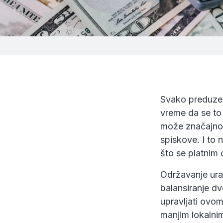
Svako preduzeć
vreme da se to
može značajno d
spiskove. I to 
što se platnim 
Održavanje ura
balansiranje dv
upravljati ovom
manjim lokalnim