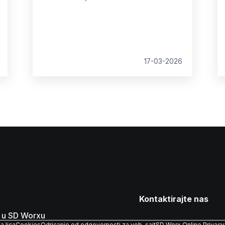
promena počinje u trenutku u kojem se
trenutno nalazimo.
17-03-2026
Kontaktirajte nas
 u SD Worxu
a lica
Cookies
Odricanje od odgovornosti za veb-sajt
SD Worx Online Privac