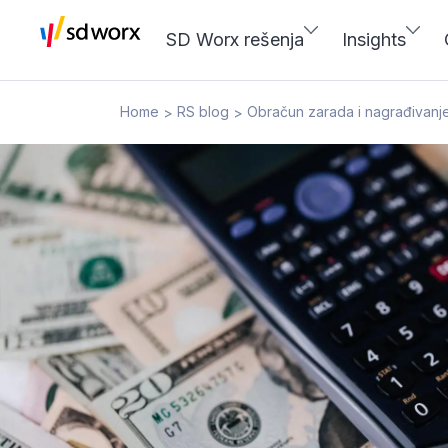
SD Worx rešenja
Insights
Home
RS blog
Obračun zarada i nagrađivanj
>
>