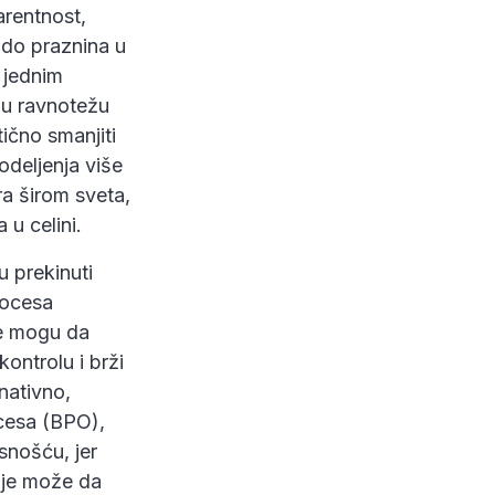
arentnost,
 do praznina u
a jednim
nu ravnotežu
ično smanjiti
odeljenja više
ra širom sveta,
 u celini.
u prekinuti
rocesa
je mogu da
ontrolu i brži
rnativno,
cesa (BPO),
nošću, jer
lje može da