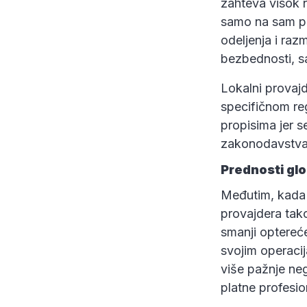
zahteva visok n
samo na sam pla
odeljenja i raz
bezbednosti, sa
Lokalni provaj
specifičnom reg
propisima jer s
zakonodavstva 
Prednosti glo
Međutim, kada k
provajdera tak
smanji optereć
svojim operaci
više pažnje ne
platne profesio