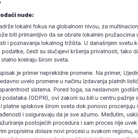
?
zvođači nude:
adrže lokalni fokus na globalnom nivou, za multinacio
ože biti primamljivo da se obrate lokalnim pružaocima
sti i poznavanja lokalnog tržišta. U današnjem svetu ko
podatke, česti su slučajevi kršenja privatnosti, tako d
 stalno kreiraju širom sveta.
 spisak je primer neprekidne promene. Na primer, Ujedi
nedavno uvelo promene u načinu izdavanja platnih listic
nsparentnost sistema. Pored toga, sa nedavnom godiš
i podataka (GDPR), ovi zakoni su bili u centru pažnje 
e i platne spiskove širom sveta dok ponovo procenjuju 
đenosti i osiguravaju da je sve ažurno. Međutim, uskl
žuriranje postojećih procedura i sam proces nije uvek
vim propisima dolaze novi procesi u svakom regionu, o