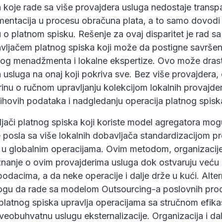
 koje rade sa više provajdera usluga nedostaje transp
umentacija u procesu obračuna plata, a to samo dovodi
u o platnom spisku. Rešenje za ovaj disparitet je rad s
vljačem platnog spiska koji može da postigne savrše
og menadžmenta i lokalne ekspertize. Ovo može drast
 usluga na onaj koji pokriva sve. Bez više provajdera, 
inu o ručnom upravljanju kolekcijom lokalnih provajde
ihovih podataka i nadgledanju operacija platnog spiska
jači platnog spiska koji koriste model agregatora mog
e posla sa više lokalnih dobavljača standardizacijom p
 u globalnim operacijama. Ovim metodom, organizaci
nanje o ovim provajderima usluga dok ostvaruju veću k
podacima, a da neke operacije i dalje drže u kući. Alte
ogu da rade sa modelom Outsourcing-a poslovnih pro
latnog spiska upravlja operacijama sa stručnom efikas
veobuhvatnu uslugu eksternalizacije. Organizacija i da