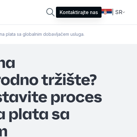
| SR
Kontaktirajte nas
na plata sa globalnim dobavljačem usluga.
 na
dno tržište?
tavite proces
 plata sa
m