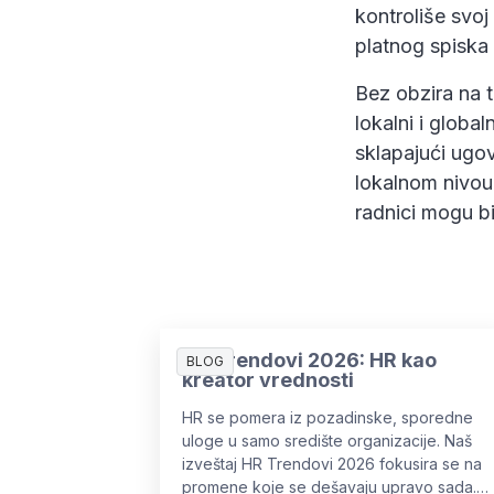
kontroliše svoj
platnog spiska 
Bez obzira na t
lokalni i globaln
sklapajući ugo
lokalnom nivou 
radnici mogu bi
HR Trendovi 2026: HR kao
BLOG
kreator vrednosti
HR se pomera iz pozadinske, sporedne
uloge u samo središte organizacije. Naš
izveštaj HR Trendovi 2026 fokusira se na
promene koje se dešavaju upravo sada.