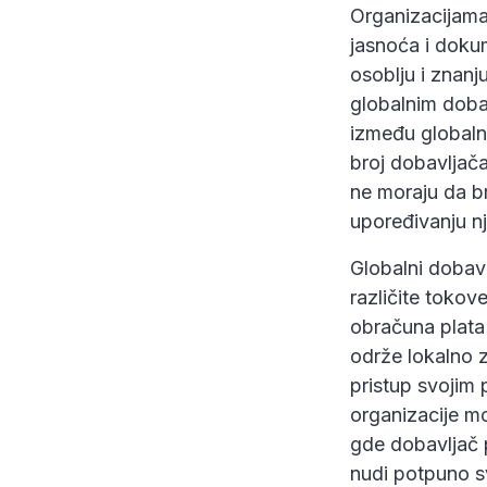
Organizacijama
jasnoća i dok
osoblju i znanj
globalnim doba
između globaln
broj dobavljača
ne moraju da br
upoređivanju nj
Globalni dobavl
različite tokov
obračuna plata
održe lokalno z
pristup svojim 
organizacije m
gde dobavljač p
nudi potpuno s