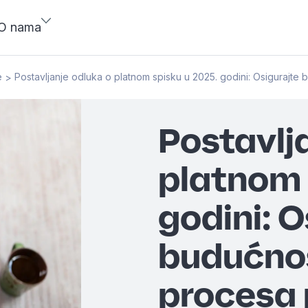
O nama
e
Postavljanje odluka o platnom spisku u 2025. godini: Osigurajte
>
Postavlj
platnom 
godini: O
budućnos
procesa 