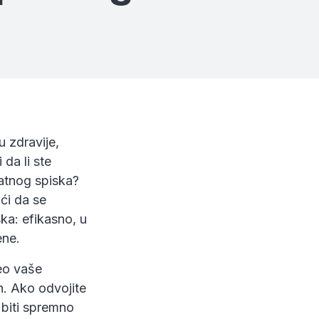
 zdravije,
 da li ste
latnog spiska?
ći da se
ka: efikasno, u
ene.
deo vaše
h. Ako odvojite
 biti spremno