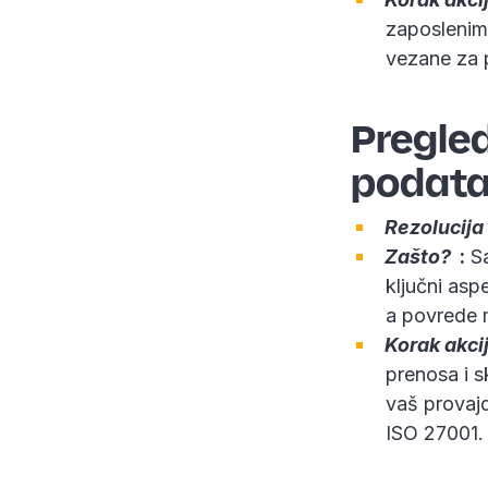
zaposlenim
vezane za p
Pregle
podat
Rezolucij
Zašto?
:
Sa
ključni asp
a povrede m
Korak akci
prenosa i s
vaš provajd
ISO 27001.