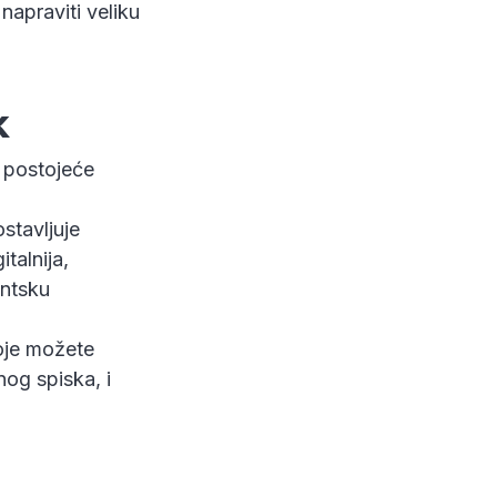
napraviti veliku
k
i postojeće
stavljuje
talnija,
entsku
koje možete
nog spiska, i