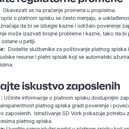
:
Obavezati se na praćenje promena u propisima.
opisi o platnom spisku se često menjaju, a usklađenos
značaja da bi se izbegle kazne i održalo poverenje za
e može izazvati brojne probleme i kazne, tako da bi pr
ostane u petlji.
je:
Dodelite službenika za poštovanje platnog spiska ili
ljudske resurse i platni spisak koji se automatski ažurir
isima.
ajte iskustvo zaposlenih
a
:
Učinite informacije o platnom spisku dostupnijim z
ransparentnost platnog spiska gradi poverenje i pove
o zaposlenih. Istraživanje SD Vork pokazuje potrebu z
cesima platnog spiska.
je
:
Uvedite samouslužni portal u platnom spisku koji