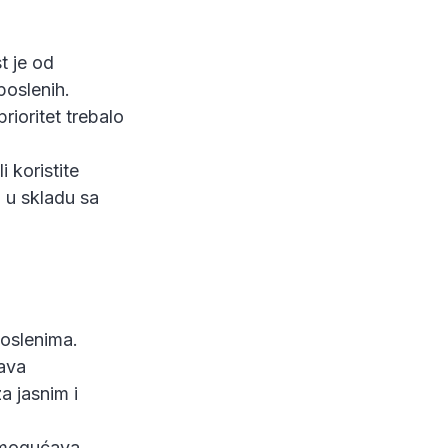
t je od
poslenih.
ioritet trebalo
 koristite
a u skladu sa
aposlenima.
ćava
a jasnim i
 omogućava